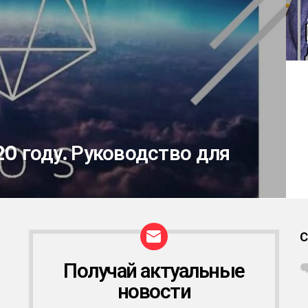
0 году. Руководство для
Получай актуальные
Р
А
новости
С