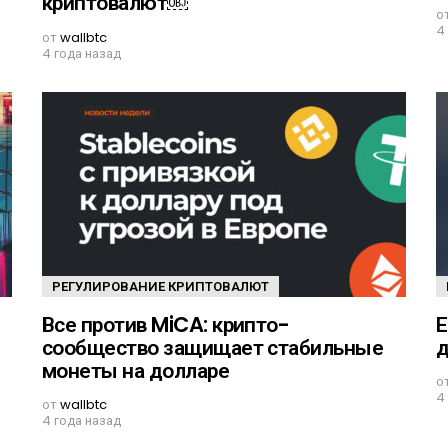
криптовалют￼
о
4
от
wallbtc
4 года назад
РЕГУЛИРОВАНИЕ КРИПТОВАЛЮТ
Все против MiCA: крипто-
Е
сообщество защищает стабильные
д
монеты на долларе
о
4
от
wallbtc
4 года назад