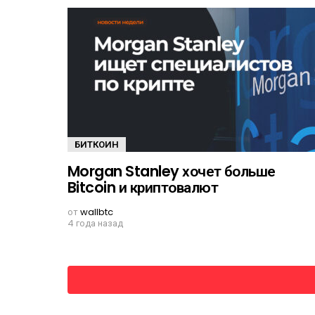
БИТКОИН
Morgan Stanley хочет больше
Bitcoin и криптовалют
от
wallbtc
4 года назад