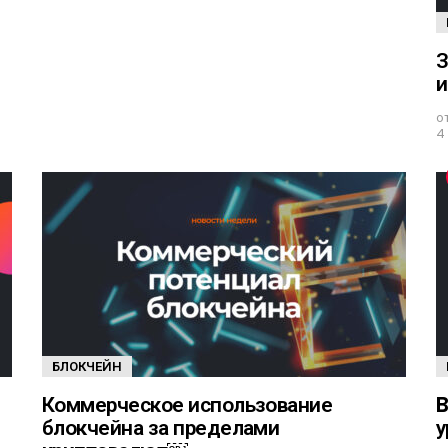
З
и
о
4
БЛОКЧЕЙН
Коммерческое использование
B
блокчейна за пределами
у