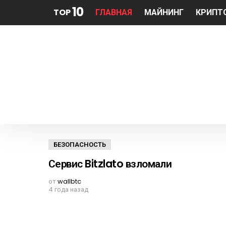
10
TOP
ГЛАВНАЯ
МАЙНИНГ
КРИПТ
ПОСЛЕДНИЕ
БЕЗОПАСНОСТЬ
ИСТОРИИ
Сервис Bitzlato взломали
от
wallbtc
4 года назад