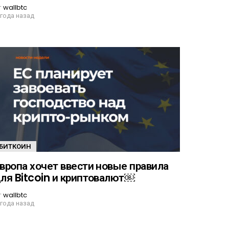
т
wallbtc
 года назад
БИТКОИН
вропа хочет ввести новые правила
ля Bitcoin и криптовалют￼
т
wallbtc
 года назад