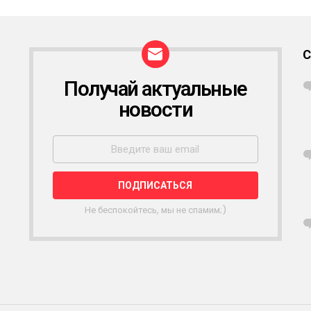
Получай актуальные
Р
А
новости
С
С
Ы
Л
К
А
Не беспокойтесь, мы не спамим;)