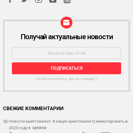
Получай актуальные новости
Р
А
С
С
Ы
Л
К
А
Не беспокойтесь, мы не спамим;)
СВЕЖИЕ КОММЕНТАРИИ
Новости криптовалют: В какую криптовалюту инвестировать в
2020 году
к записи