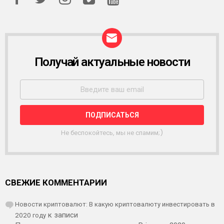
Получай актуальные новости
Р
А
С
С
Ы
Л
К
А
Не беспокойтесь, мы не спамим;)
СВЕЖИЕ КОММЕНТАРИИ
Новости криптовалют: В какую криптовалюту инвестировать в
2020 году
к записи