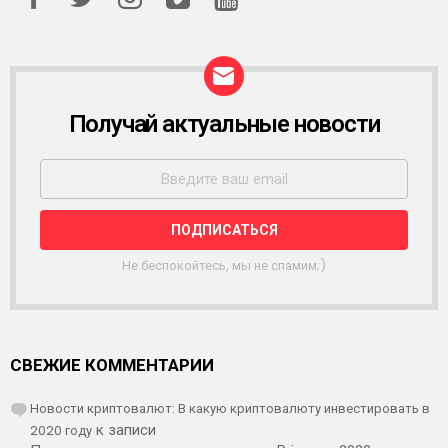
Получай актуальные новости
Р
А
С
С
Ы
Л
К
А
Не беспокойтесь, мы не спамим;)
СВЕЖИЕ КОММЕНТАРИИ
Новости криптовалют: В какую криптовалюту инвестировать в
2020 году
к записи