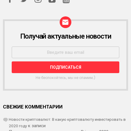
Получай актуальные новости
Р
А
С
С
Ы
Л
К
А
Не беспокойтесь, мы не спамим;)
СВЕЖИЕ КОММЕНТАРИИ
Новости криптовалют: В какую криптовалюту инвестировать в
2020 году
к записи