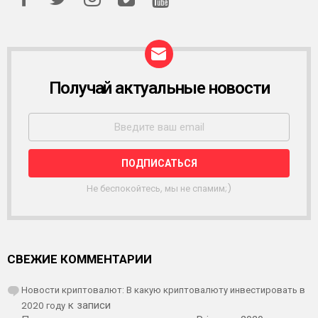
Получай актуальные новости
Р
А
С
С
Ы
Л
К
А
Не беспокойтесь, мы не спамим;)
СВЕЖИЕ КОММЕНТАРИИ
Новости криптовалют: В какую криптовалюту инвестировать в
2020 году
к записи