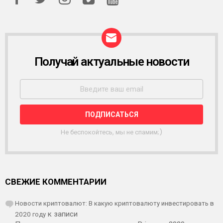
Получай актуальные новости
Р
А
С
С
Ы
Л
К
А
Не беспокойтесь, мы не спамим;)
СВЕЖИЕ КОММЕНТАРИИ
Новости криптовалют: В какую криптовалюту инвестировать в
2020 году
к записи