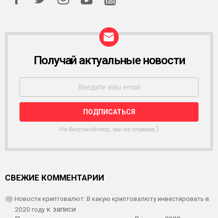
Получай актуальные новости
Р
А
С
С
Ы
Л
К
А
Не беспокойтесь, мы не спамим;)
СВЕЖИЕ КОММЕНТАРИИ
Новости криптовалют: В какую криптовалюту инвестировать в
2020 году
к записи