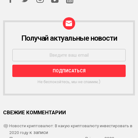
Получай актуальные новости
Р
А
С
С
Ы
Л
К
А
Не беспокойтесь, мы не спамим;)
СВЕЖИЕ КОММЕНТАРИИ
Новости криптовалют: В какую криптовалюту инвестировать в
2020 году
к записи