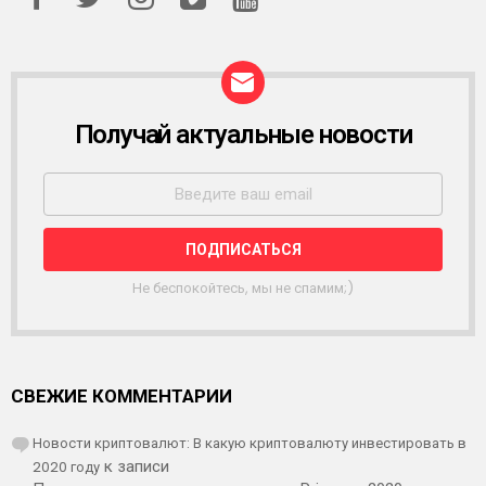
Получай актуальные новости
Р
А
С
С
Ы
Л
К
А
Не беспокойтесь, мы не спамим;)
СВЕЖИЕ КОММЕНТАРИИ
Новости криптовалют: В какую криптовалюту инвестировать в
2020 году
к записи