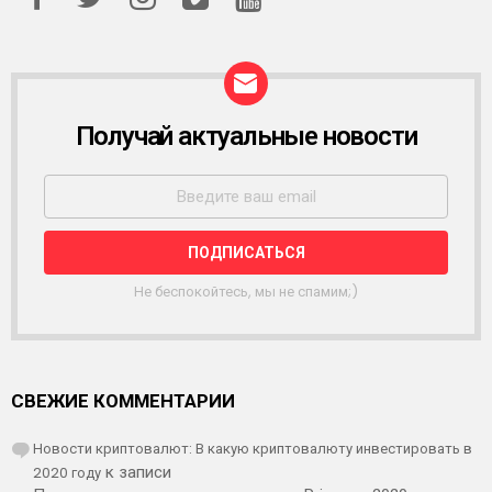
Получай актуальные новости
Р
А
С
С
Ы
Л
К
А
Не беспокойтесь, мы не спамим;)
СВЕЖИЕ КОММЕНТАРИИ
Новости криптовалют: В какую криптовалюту инвестировать в
2020 году
к записи