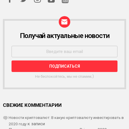
Получай актуальные новости
Р
А
С
С
Ы
Л
К
А
Не беспокойтесь, мы не спамим;)
СВЕЖИЕ КОММЕНТАРИИ
Новости криптовалют: В какую криптовалюту инвестировать в
2020 году
к записи