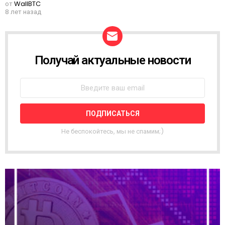
от
WallBTC
8 лет назад
Получай актуальные новости
Н
О
В
О
С
Т
Н
А
Не беспокойтесь, мы не спамим;)
Я
Р
А
С
С
Ы
Л
К
А