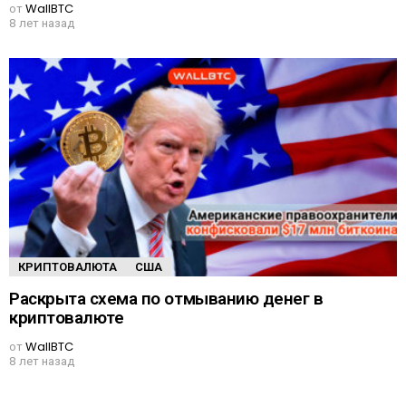
от
WallBTC
8 лет назад
КРИПТОВАЛЮТА
США
Раскрыта схема по отмыванию денег в
криптовалюте
от
WallBTC
8 лет назад