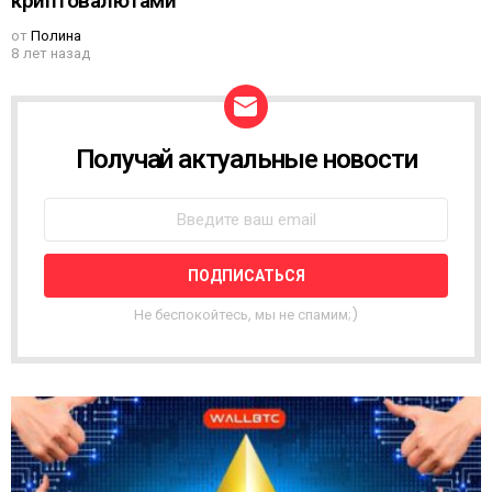
криптовалютами
от
Полина
8 лет назад
Получай актуальные новости
Н
О
В
О
С
Т
Н
А
Не беспокойтесь, мы не спамим;)
Я
Р
А
С
С
Ы
Л
К