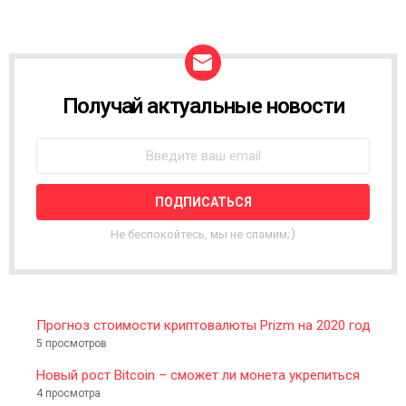
Получай актуальные новости
N
E
W
S
L
E
T
T
Не беспокойтесь, мы не спамим;)
E
R
Прогноз стоимости криптовалюты Prizm на 2020 год
5 просмотров
Новый рост Bitcoin – сможет ли монета укрепиться
4 просмотра