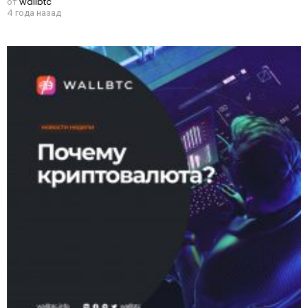
от
wallbtc
4 года назад