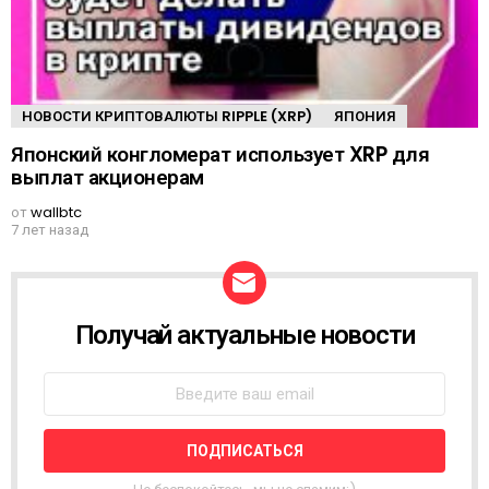
НОВОСТИ КРИПТОВАЛЮТЫ RIPPLE (XRP)
ЯПОНИЯ
Японский конгломерат использует XRP для
выплат акционерам
от
wallbtc
7 лет назад
Получай актуальные новости
Н
О
В
О
С
Т
Н
А