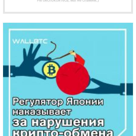
Не беспокойтесь, мы не спамим;)
Я
Р
А
С
С
Ы
Л
К
А