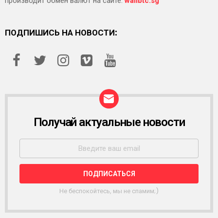
производит обмен валют на сайте:
wallbtc.sg
ПОДПИШИСЬ НА НОВОСТИ:
Получай актуальные новости
Р
А
С
С
Ы
Л
К
А
Не беспокойтесь, мы не спамим;)