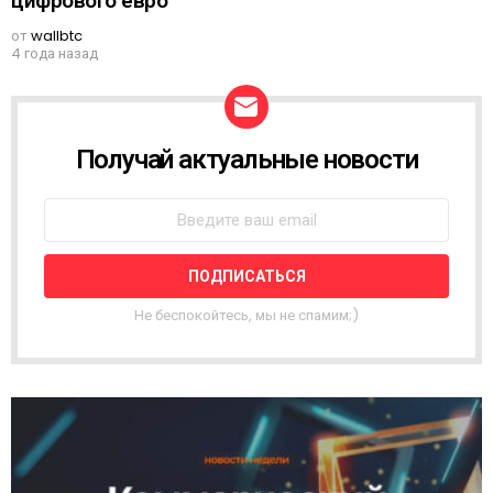
цифрового евро
от
wallbtc
4 года назад
Получай актуальные новости
Н
О
В
О
С
Т
Н
А
Не беспокойтесь, мы не спамим;)
Я
Р
А
С
С
Ы
Л
К