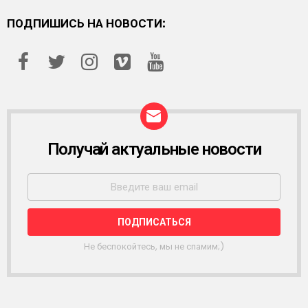
ПОДПИШИСЬ НА НОВОСТИ:
Получай актуальные новости
Р
А
С
С
Ы
Л
К
А
Не беспокойтесь, мы не спамим;)