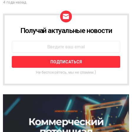
4 года назад
Получай актуальные новости
Н
О
В
О
С
Т
Н
А
Не беспокойтесь, мы не спамим;)
Я
Р
А
С
С
Ы
Л
К
А