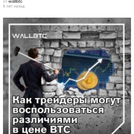
от
wallbtc
6 лет назад