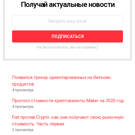
Получай актуальные новости
N
E
W
S
L
E
T
T
Не беспокойтесь, мы не спамим;)
E
R
Появился трекер ориентированных на биткоин
продуктов
4 просмотра
Прогноз стоимости криптовалюты Maker на 2020 год
4 просмотра
Fiat против Crypto: как они получают свою рыночную
стоимость. Часть первая
2 просмотра