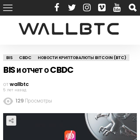
BIS
CBDC
НОВОСТИ КРИПТОВАЛЮТЫ BITCOIN (BTC)
BIS и отчет о CBDC
от
wallbtc
5 лет назад
129
Просмотры