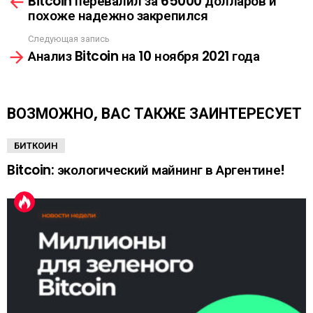
Bitcoin перевалил за 65000 долларов и
м
К
похоже надежно закрепился
о
А
т
Следующая запись
р
Анализ Bitcoin на 10 ноября 2021 года
е
т
ь
е
ВОЗМОЖНО, ВАС ТАКЖЕ ЗАИНТЕРЕСУЕТ
щ
е
БИТКОИН
Bitcoin: экологический майнинг в Аргентине!