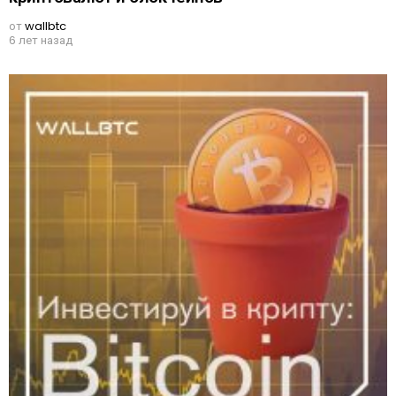
от
wallbtc
6 лет назад