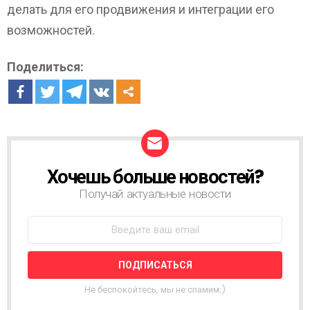
делать для его продвижения и интеграции его
возможностей.
Поделиться:
Хочешь больше новостей?
Н
О
Получай актуальные новости
В
О
С
Т
Н
А
Я
Не беспокойтесь, мы не спамим;)
Р