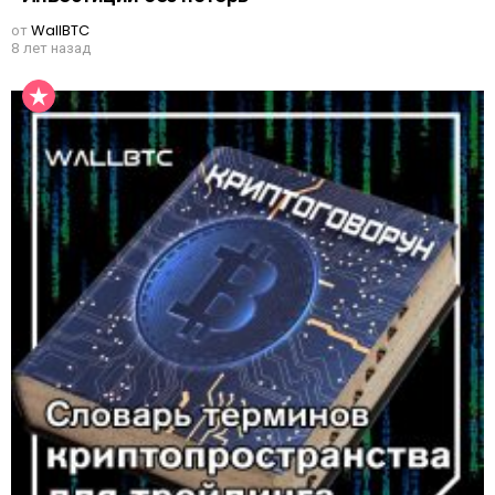
от
WallBTC
8 лет назад