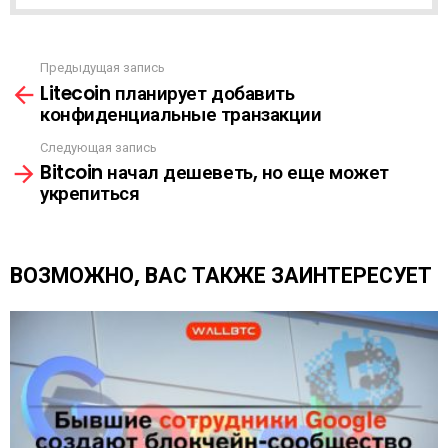
А
С
С
Ы
Предыдущая запись
С
Л
Litecoin планирует добавить
м
К
конфиденциальные транзакции
о
А
т
Следующая запись
р
Bitcoin начал дешеветь, но еще может
е
укрепиться
т
ь
е
щ
ВОЗМОЖНО, ВАС ТАКЖЕ ЗАИНТЕРЕСУЕТ
е