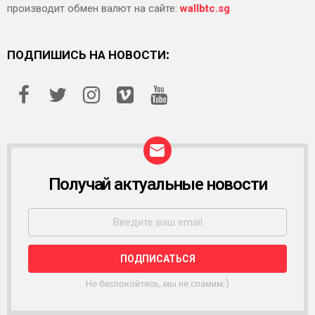
производит обмен валют на сайте:
wallbtc.sg
ПОДПИШИСЬ НА НОВОСТИ:
Получай актуальные новости
Р
А
С
С
Ы
Л
К
А
Не беспокойтесь, мы не спамим;)