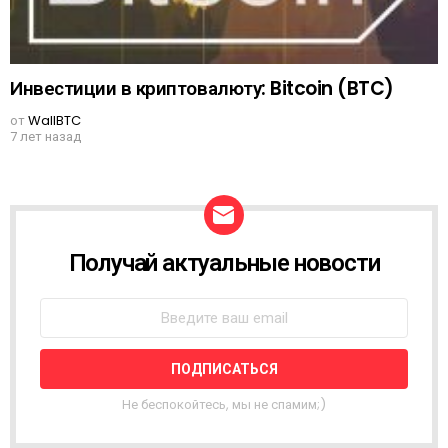
Инвестиции в криптовалюту: Bitcoin (BTC)
от
WallBTC
7 лет назад
Получай актуальные новости
N
E
W
S
L
E
T
T
Не беспокойтесь, мы не спамим;)
E
R