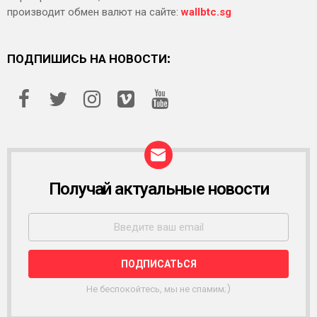
производит обмен валют на сайте:
wallbtc.sg
ПОДПИШИСЬ НА НОВОСТИ:
Получай актуальные новости
Р
А
С
С
Ы
Л
К
А
Не беспокойтесь, мы не спамим;)