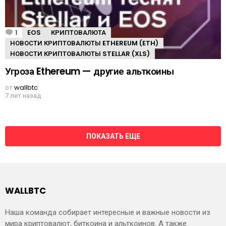
1
К
EOS
КРИПТОВАЛЮТА
о
НОВОСТИ КРИПТОВАЛЮТЫ ETHEREUM (ETH)
м
НОВОСТИ КРИПТОВАЛЮТЫ STELLAR (XLS)
м
е
Угроза Ethereum — другие альткоины
н
т
а
от
wallbtc
р
7 лет назад
и
й
ПОКАЗАТЬ ЕЩЕ
WALLBTC
Наша команда собирает интересные и важные новости из
мира криптовалют, биткоина и альткоинов. А также