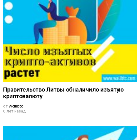
Правительство Литвы обналичило изъятую
криптовалюту
от
wallbtc
6 лет назад