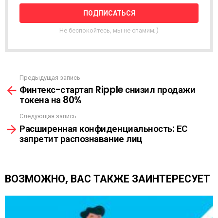
Н
А
Я
Не беспокойтесь, мы не спамим;)
Р
А
С
С
Ы
Предыдущая запись
С
Л
Финтекс-стартап Ripple снизил продажи
м
К
токена на 80%
о
А
т
Следующая запись
р
Расширенная конфиденциальность: ЕС
е
запретит распознавание лиц
т
ь
е
щ
ВОЗМОЖНО, ВАС ТАКЖЕ ЗАИНТЕРЕСУЕТ
е