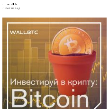
от
wallbtc
6 лет назад