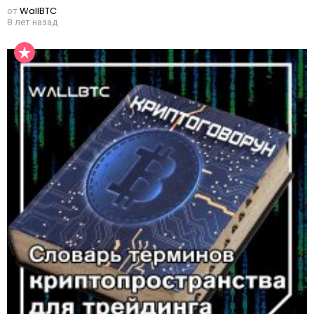
от
WallBTC
8 лет назад