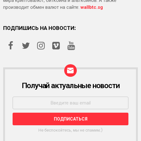
мира криптовалют, биткоина и альткоинов. А также
производит обмен валют на сайте:
wallbtc.sg
ПОДПИШИСЬ НА НОВОСТИ:
Получай актуальные новости
Р
А
С
С
Ы
Л
К
А
Не беспокойтесь, мы не спамим;)