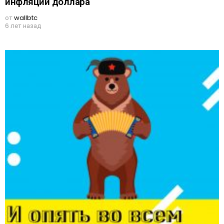
инфляции доллара
от
wallbtc
6 лет назад