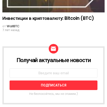
Инвестиции в криптовалюту: Bitcoin (BTC)
от
WallBTC
7 лет назад
Получай актуальные новости
N
E
W
S
L
E
T
T
Не беспокойтесь, мы не спамим;)
E
R