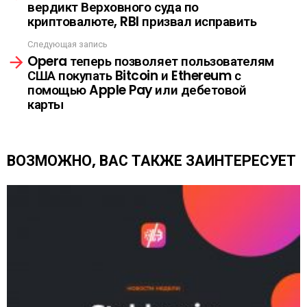
вердикт Верховного суда по
о
А
криптовалюте, RBI призвал исправить
т
р
Следующая запись
е
Opera теперь позволяет пользователям
т
США покупать Bitcoin и Ethereum с
ь
помощью Apple Pay или дебетовой
е
карты
щ
е
ВОЗМОЖНО, ВАС ТАКЖЕ ЗАИНТЕРЕСУЕТ