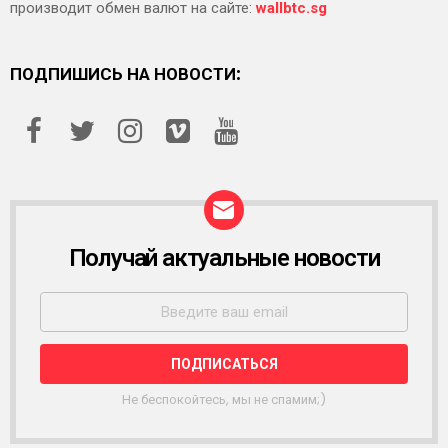
производит обмен валют на сайте:
wallbtc.sg
ПОДПИШИСЬ НА НОВОСТИ:
Получай актуальные новости
Р
А
С
С
Ы
Л
К
А
Не беспокойтесь, мы не спамим;)