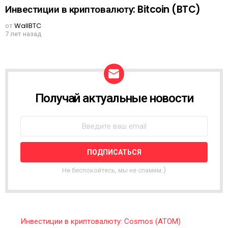
Инвестиции в криптовалюту: Bitcoin (BTC)
от
WallBTC
7 лет назад
Получай актуальные новости
N
E
W
S
L
E
T
T
Не беспокойтесь, мы не спамим;)
E
R
Инвестиции в криптовалюту: Cosmos (ATOM)