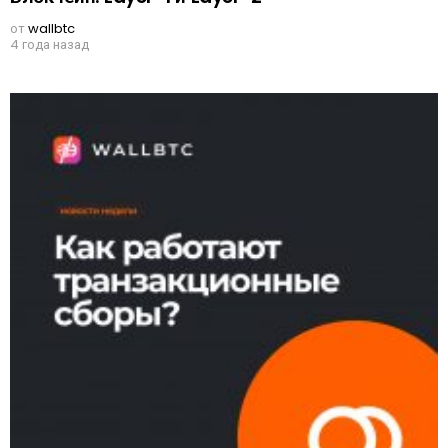
от
wallbtc
4 года назад