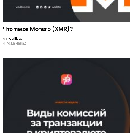
Что такое Monero (XMR)?
от
wallbtc
4 года назад