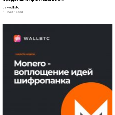
от
wallbtc
4 года назад