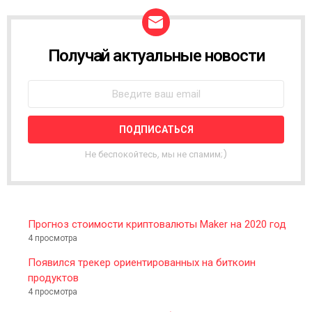
Получай актуальные новости
N
E
W
S
L
E
T
T
Не беспокойтесь, мы не спамим;)
E
R
Прогноз стоимости криптовалюты Maker на 2020 год
4 просмотра
Появился трекер ориентированных на биткоин
продуктов
4 просмотра