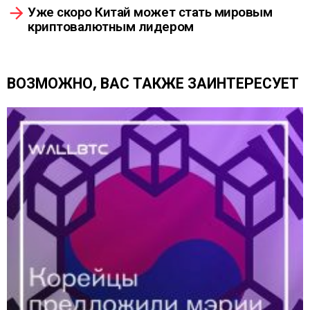
р
Уже скоро Китай может стать мировым
е
криптовалютным лидером
т
ь
е
щ
ВОЗМОЖНО, ВАС ТАКЖЕ ЗАИНТЕРЕСУЕТ
е