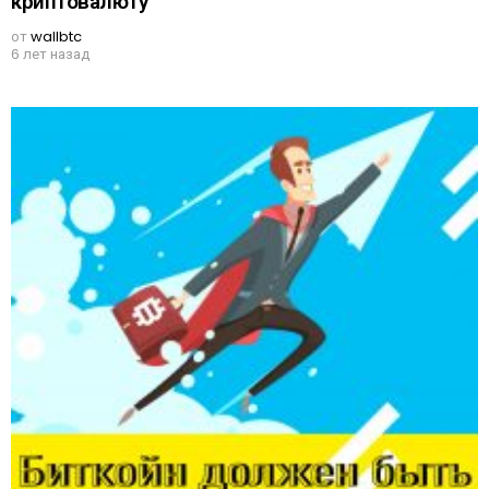
криптовалюту
от
wallbtc
6 лет назад