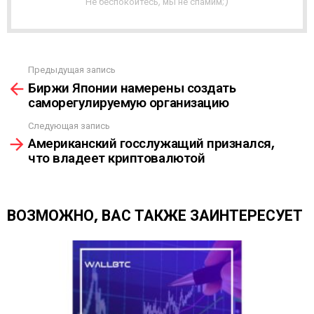
Не беспокойтесь, мы не спамим;)
Р
А
С
С
Ы
Предыдущая запись
С
Л
Биржи Японии намерены создать
м
К
саморегулируемую организацию
о
А
т
Следующая запись
р
Американский госслужащий признался,
е
что владеет криптовалютой
т
ь
е
щ
ВОЗМОЖНО, ВАС ТАКЖЕ ЗАИНТЕРЕСУЕТ
е