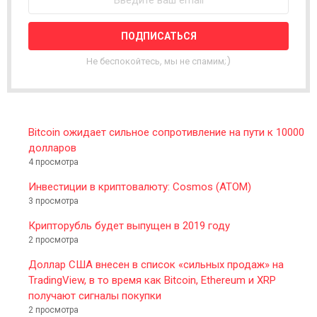
S
L
E
T
T
Не беспокойтесь, мы не спамим;)
E
R
Bitcoin ожидает сильное сопротивление на пути к 10000
долларов
4 просмотра
Инвестиции в криптовалюту: Cosmos (ATOM)
3 просмотра
Крипторубль будет выпущен в 2019 году
2 просмотра
Доллар США внесен в список «сильных продаж» на
TradingView, в то время как Bitcoin, Ethereum и XRP
получают сигналы покупки
2 просмотра