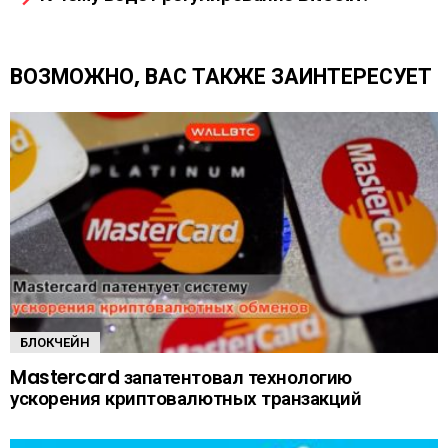
е
т
ь
е
ВОЗМОЖНО, ВАС ТАКЖЕ ЗАИНТЕРЕСУЕТ
щ
е
БЛОКЧЕЙН
Mastercard запатентовал технологию
ускорения криптовалютных транзакций