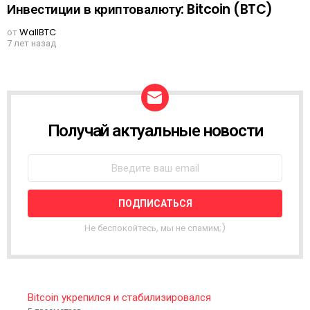
Инвестиции в криптовалюту: Bitcoin (BTC)
от
WallBTC
7 лет назад
Получай актуальные новости
N
E
W
S
L
E
T
T
Не беспокойтесь, мы не спамим;)
E
R
Bitcoin укрепился и стабилизировался