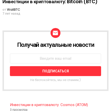
Инвестиции в криптовалюту: Bitcoin (BTC)
от
WallBTC
7 лет назад
Получай актуальные новости
N
E
W
S
L
E
T
T
Не беспокойтесь, мы не спамим;)
E
R
Инвестиции в криптовалюту: Cosmos (ATOM)
3 просмотра