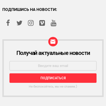
ПОДПИШИСЬ НА НОВОСТИ:
Получай актуальные новости
Р
А
С
С
Ы
Л
К
А
Не беспокойтесь, мы не спамим;)