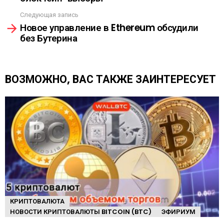
А
т
Следующая запись
р
Новое управление в Ethereum обсудили
е
без Бутерина
т
ь
е
щ
ВОЗМОЖНО, ВАС ТАКЖЕ ЗАИНТЕРЕСУЕТ
е
КРИПТОВАЛЮТА
НОВОСТИ КРИПТОВАЛЮТЫ BITCOIN (BTC)
ЭФИРИУМ