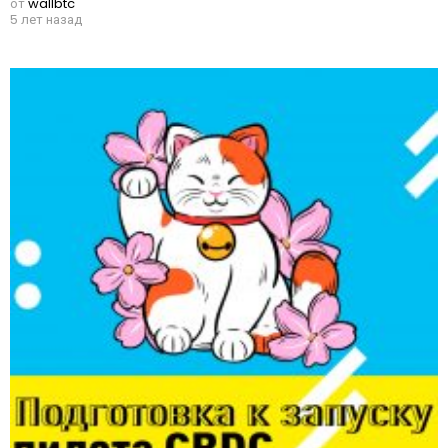
от
wallbtc
5 лет назад