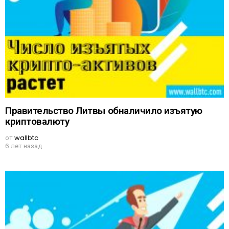
Правительство Литвы обналичило изъятую
криптовалюту
от
wallbtc
6 лет назад