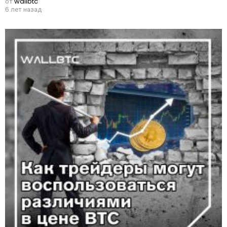
от
wallbtc
6 лет назад