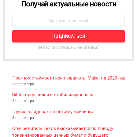
Получай актуальные новости
N
E
W
S
L
E
T
T
Не беспокойтесь, мы не спамим;)
E
R
Прогноз стоимости криптовалюты Maker на 2020 год
3 просмотра
Bitcoin укрепился и стабилизировался
3 просмотра
Грузия в лидерах по объему майнинга
3 просмотра
Соучредитель Tezos высказывается по поводу
токенизированных ценных бумаг и будущего