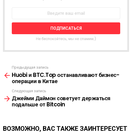
В
О
С
Т
Н
А
Я
Не беспокойтесь, мы не спамим;)
Р
А
С
С
Ы
Предыдущая запись
С
Л
Huobi и BTC.Top останавливают бизнес-
м
К
операции в Китае
о
А
т
Следующая запись
р
Джейми Даймон советует держаться
е
подальше от Bitcoin
т
ь
е
щ
ВОЗМОЖНО, ВАС ТАКЖЕ ЗАИНТЕРЕСУЕТ