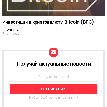
Инвестиции в криптовалюту: Bitcoin (BTC)
от
WallBTC
7 лет назад
Получай актуальные новости
N
E
W
S
L
E
T
T
Не беспокойтесь, мы не спамим;)
E
R