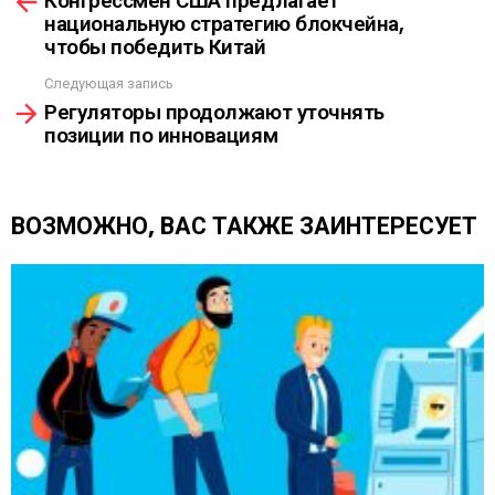
Конгрессмен США предлагает
м
К
национальную стратегию блокчейна,
о
А
чтобы победить Китай
т
р
Следующая запись
е
Регуляторы продолжают уточнять
т
позиции по инновациям
ь
е
щ
е
ВОЗМОЖНО, ВАС ТАКЖЕ ЗАИНТЕРЕСУЕТ