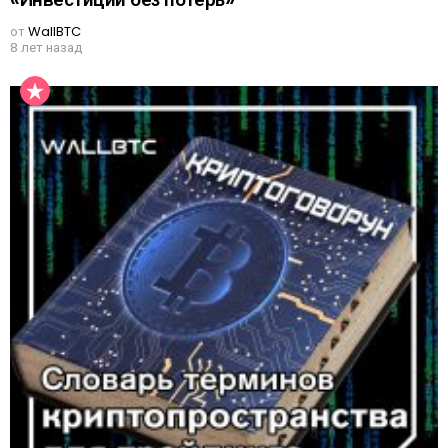
от
WallBTC
8 лет назад