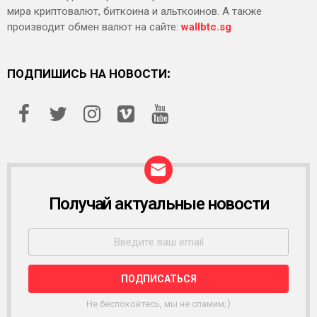
мира криптовалют, биткоина и альткоинов. А также
производит обмен валют на сайте:
wallbtc.sg
ПОДПИШИСЬ НА НОВОСТИ:
Получай актуальные новости
Р
А
С
С
Ы
Л
К
А
Не беспокойтесь, мы не спамим;)