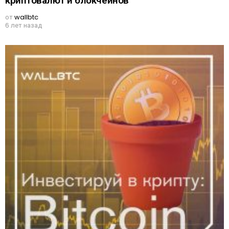
криптовалют и блокчейнов
от
wallbtc
6 лет назад