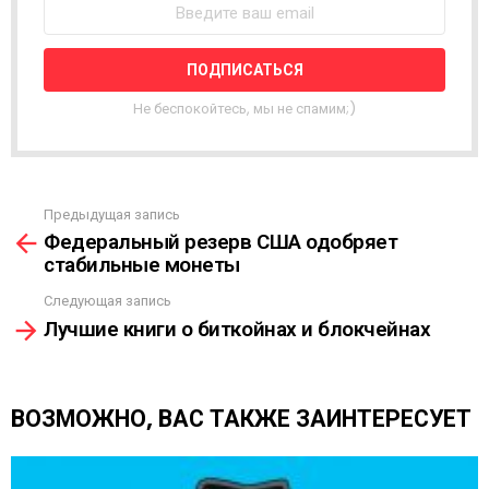
С
Т
Н
А
Я
Не беспокойтесь, мы не спамим;)
Р
А
С
С
Ы
Предыдущая запись
С
Л
Федеральный резерв США одобряет
м
К
стабильные монеты
о
А
т
Следующая запись
р
Лучшие книги о биткойнах и блокчейнах
е
т
ь
е
ВОЗМОЖНО, ВАС ТАКЖЕ ЗАИНТЕРЕСУЕТ
щ
е