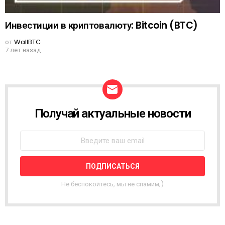
Инвестиции в криптовалюту: Bitcoin (BTC)
от
WallBTC
7 лет назад
Получай актуальные новости
N
E
W
S
L
E
T
T
Не беспокойтесь, мы не спамим;)
E
R