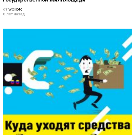
от
wallbtc
6 лет назад