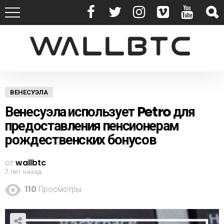
ВЕНЕСУЭЛА
Венесуэла использует Petro для
предоставления пенсионерам
рождественских бонусов
от
wallbtc
7 лет назад
110
Просмотры