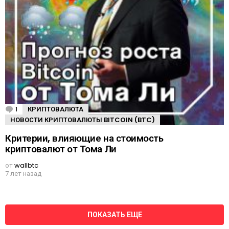
1
К
КРИПТОВАЛЮТА
о
НОВОСТИ КРИПТОВАЛЮТЫ BITCOIN (BTC)
м
м
Критерии, влияющие на стоимость
е
криптовалют от Тома Ли
н
т
а
от
wallbtc
р
7 лет назад
и
й
ПОКАЗАТЬ ЕЩЕ