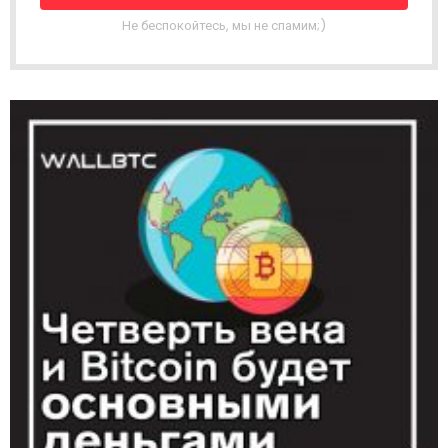
Н
А
Не беспокойтесь, мы не спамим;)
Я
Р
А
С
С
Ы
Л
К
А