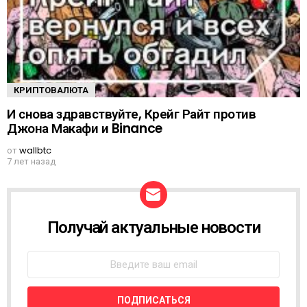
КРИПТОВАЛЮТА
И снова здравствуйте, Крейг Райт против
Джона Макафи и Binance
от
wallbtc
7 лет назад
Получай актуальные новости
Н
О
В
О
С
Т