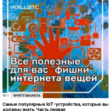
1
К
КРИПТОВАЛЮТА
о
м
Самые популярные IoT-устройства, которые вы
м
должны знать. Часть первая
е