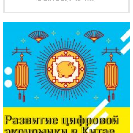
Не беспокойтесь, мы не спамим;)
Я
Р
А
С
С
Ы
Л
К
А