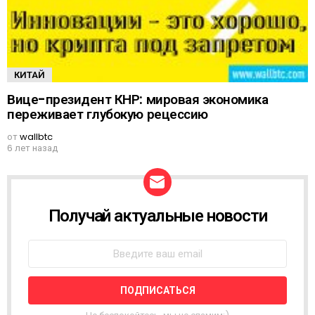
КИТАЙ
Вице-президент КНР: мировая экономика
переживает глубокую рецессию
от
wallbtc
6 лет назад
Получай актуальные новости
Н
О
В
О
С
Т
Н
А