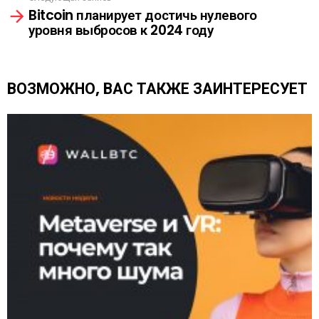
е
Bitcoin планирует достичь нулевого
т
уровня выбросов к 2024 году
ь
е
щ
е
ВОЗМОЖНО, ВАС ТАКЖЕ ЗАИНТЕРЕСУЕТ