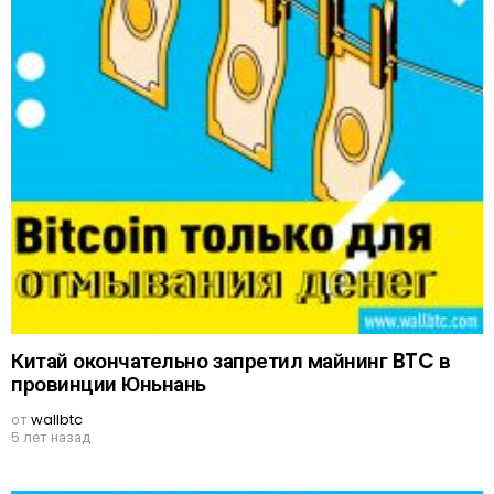
Китай окончательно запретил майнинг BTC в
провинции Юньнань
от
wallbtc
5 лет назад