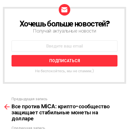
Хочешь больше новостей?
Н
О
Получай актуальные новости
В
О
С
Т
Н
А
Я
Не беспокойтесь, мы не спамим;)
Р
А
С
С
Ы
Предыдущая запись
С
Л
Все против MiCA: крипто-сообщество
м
К
защищает стабильные монеты на
о
А
долларе
т
р
Следующая запись