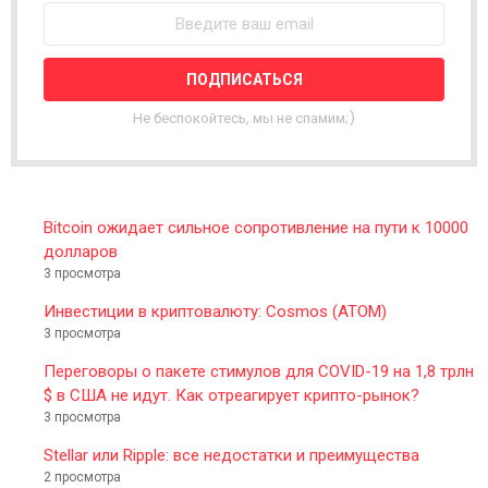
W
S
L
E
T
T
Не беспокойтесь, мы не спамим;)
E
R
Bitcoin ожидает сильное сопротивление на пути к 10000
долларов
3 просмотра
Инвестиции в криптовалюту: Cosmos (ATOM)
3 просмотра
Переговоры о пакете стимулов для COVID-19 на 1,8 трлн
$ в США не идут. Как отреагирует крипто-рынок?
3 просмотра
Stellar или Ripple: все недостатки и преимущества
2 просмотра