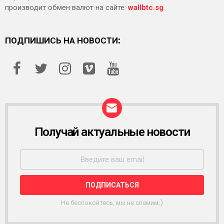
производит обмен валют на сайте:
wallbtc.sg
ПОДПИШИСЬ НА НОВОСТИ:
Получай актуальные новости
Р
А
С
С
Ы
Л
К
А
Не беспокойтесь, мы не спамим;)