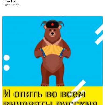
от
wallbtc
6 лет назад