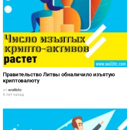
Правительство Литвы обналичило изъятую
криптовалюту
от
wallbtc
6 лет назад