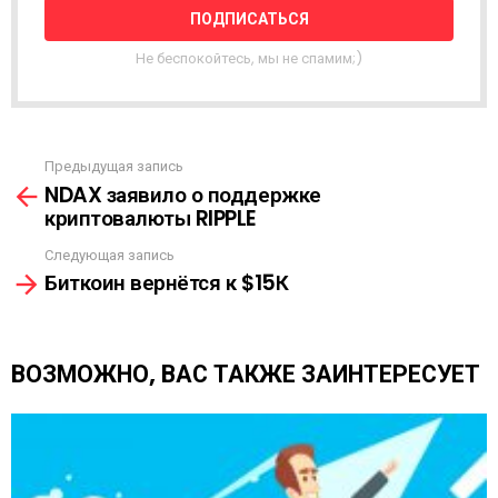
Н
А
Я
Не беспокойтесь, мы не спамим;)
Р
А
С
С
Ы
Предыдущая запись
С
Л
NDAX заявило о поддержке
м
К
криптовалюты RIPPLE
о
А
т
Следующая запись
р
Биткоин вернётся к $15К
е
т
ь
е
ВОЗМОЖНО, ВАС ТАКЖЕ ЗАИНТЕРЕСУЕТ
щ
е