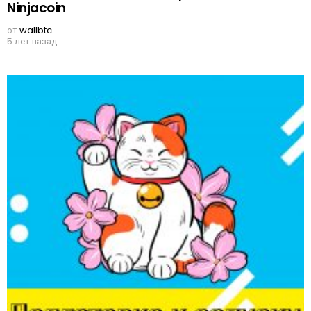
Ninjacoin
от
wallbtc
5 лет назад