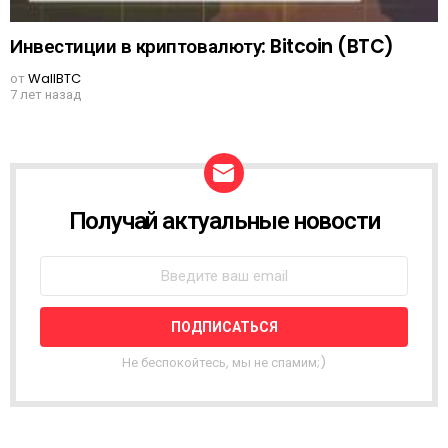
Инвестиции в криптовалюту: Bitcoin (BTC)
от
WallBTC
7 лет назад
Получай актуальные новости
N
E
W
S
L
E
T
T
Не беспокойтесь, мы не спамим;)
E
R