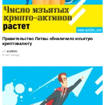
Правительство Литвы обналичило изъятую
криптовалюту
от
wallbtc
6 лет назад