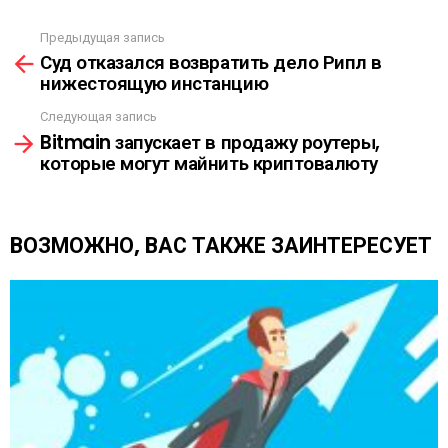
С
Ы
Предыдущая запись
С
Л
Суд отказался возвратить дело Рипл в
м
К
нижестоящую инстанцию
о
А
т
Следующая запись
р
Bitmain запускает в продажу роутеры,
е
которые могут майнить криптовалюту
т
ь
е
щ
ВОЗМОЖНО, ВАС ТАКЖЕ ЗАИНТЕРЕСУЕТ
е