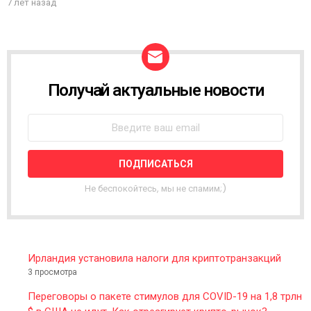
7 лет назад
Получай актуальные новости
N
E
W
S
L
E
T
T
Не беспокойтесь, мы не спамим;)
E
R
Ирландия установила налоги для криптотранзакций
3 просмотра
Переговоры о пакете стимулов для COVID-19 на 1,8 трлн