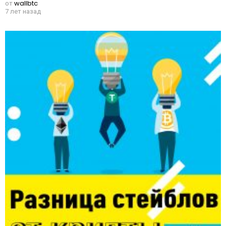
от
wallbtc
7 лет назад