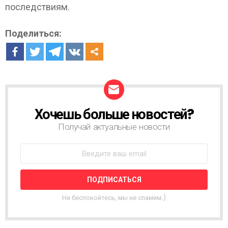
последствиям.
Поделиться:
Хочешь больше новостей?
Н
О
Получай актуальные новости
В
О
С
Т
Н
А
Я
Не беспокойтесь, мы не спамим;)
Р
А
С