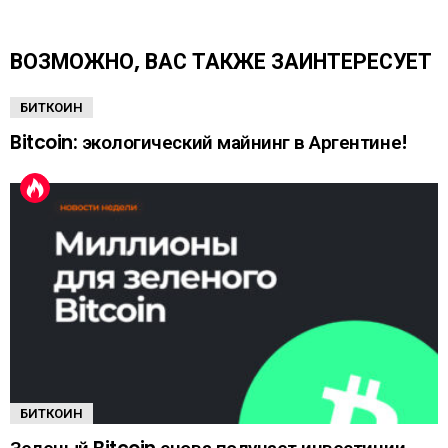
т
ь
е
ВОЗМОЖНО, ВАС ТАКЖЕ ЗАИНТЕРЕСУЕТ
щ
е
БИТКОИН
Bitcoin: экологический майнинг в Аргентине!
БИТКОИН