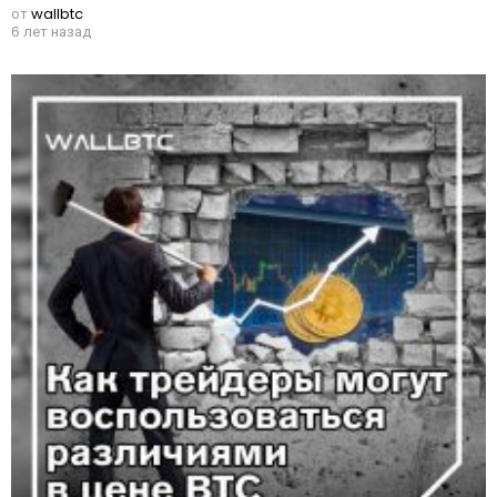
от
wallbtc
6 лет назад