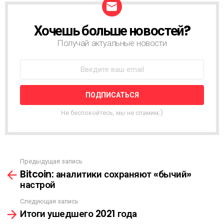
Хочешь больше новостей?
Н
О
Получай актуальные новости
В
О
С
Т
Н
А
Я
Не беспокойтесь, мы не спамим;)
Р
А
С
С
Ы
Предыдущая запись
С
Л
Bitcoin: аналитики сохраняют «бычий»
м
К
настрой
о
А
т
Следующая запись
р
Итоги ушедшего 2021 года
е