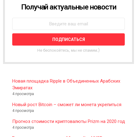
Получай актуальные новости
N
E
W
S
L
E
T
T
Не беспокойтесь, мы не спамим;)
E
R
Новая площадка Ripple в Объединенных Арабских
Эмиратах
4 просмотра
Новый рост Bitcoin – сможет ли монета укрепиться
4 просмотра
Прогноз стоимости криптовалюты Prizm на 2020 год
4 просмотра