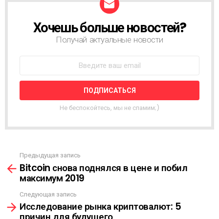
Хочешь больше новостей?
Н
О
Получай актуальные новости
В
О
С
Т
Н
А
Я
Не беспокойтесь, мы не спамим;)
Р
А
С
С
Ы
Предыдущая запись
С
Л
Bitcoin снова поднялся в цене и побил
м
К
максимум 2019
о
А
т
Следующая запись
р
Исследование рынка криптовалют: 5
е
причин для будущего