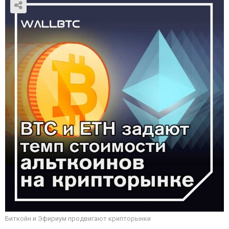
Биткойн и Эфириум продвигают крипторынки