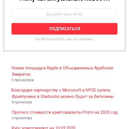
E
W
S
L
E
T
T
Не беспокойтесь, мы не спамим;)
E
R
Новая площадка Ripple в Объединенных Арабских
Эмиратах
5 просмотров
Благодаря партнерству с Microsoft и NYSE купить
Фраппучино в Starbucks можно будет за биткоины
4 просмотра
Прогноз стоимости криптовалюты Prizm на 2020 год
3 просмотра
Курс криптовалют на 10.03.2020