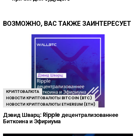
т
ь
е
щ
ВОЗМОЖНО, ВАС ТАКЖЕ ЗАИНТЕРЕСУЕТ
е
КРИПТОВАЛЮТА
НОВОСТИ КРИПТОВАЛЮТЫ BITCOIN (BTC)
НОВОСТИ КРИПТОВАЛЮТЫ ETHEREUM (ETH)
Дэвид Шварц: Ripple децентрализованнее
Биткоина и Эфириума