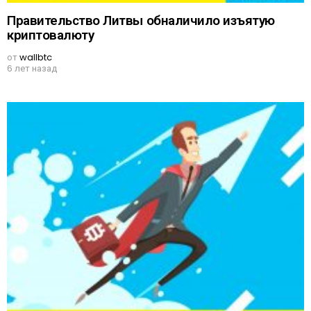
Правительство Литвы обналичило изъятую
криптовалюту
от
wallbtc
6 лет назад