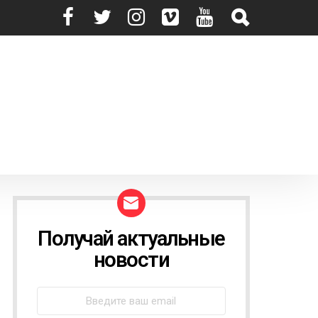
Получай актуальные
N
E
новости
W
S
L
E