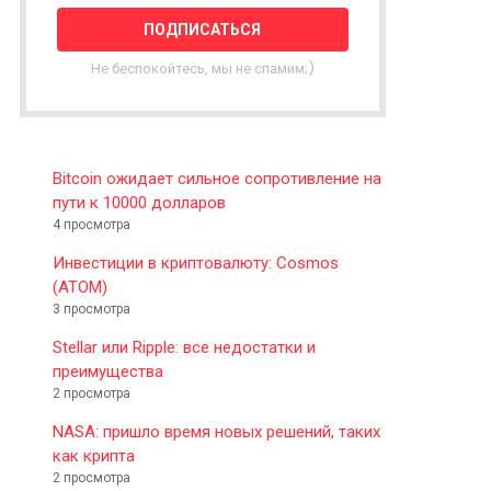
T
T
E
Не беспокойтесь, мы не спамим;)
R
Bitcoin ожидает сильное сопротивление на
пути к 10000 долларов
4 просмотра
Инвестиции в криптовалюту: Cosmos
(ATOM)
3 просмотра
Stellar или Ripple: все недостатки и
преимущества
2 просмотра
NASA: пришло время новых решений, таких
как крипта
2 просмотра