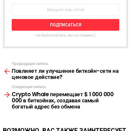
О
С
Т
Н
А
Я
Не беспокойтесь, мы не спамим;)
Р
А
С
С
Ы
Предыдущая запись
С
Л
Повлияет ли улучшение биткойн-сети на
м
К
ценовое действие?
о
А
т
Следующая запись
р
Crypto Whale перемещает $ 1 000 000
е
000 в биткойнах, создавая самый
т
богатый адрес без обмена
ь
е
щ
е
ВОЗМОЖНО, ВАС ТАКЖЕ ЗАИНТЕРЕСУЕТ