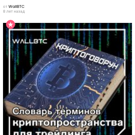
от
WallBTC
8 лет назад