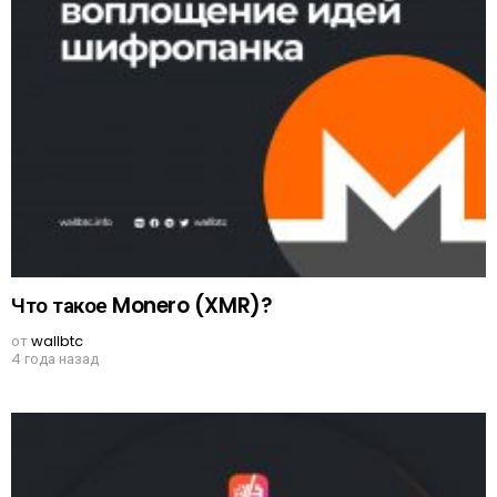
Что такое Monero (XMR)?
от
wallbtc
4 года назад