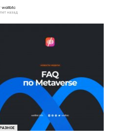
т
wallbtc
 лет назад
РАЗНОЕ