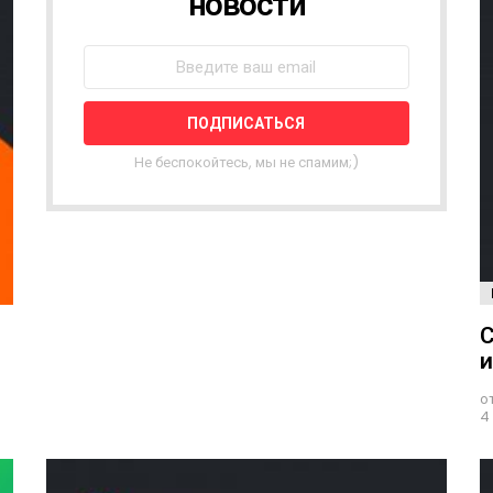
новости
В
О
С
Т
Н
А
Я
Не беспокойтесь, мы не спамим;)
Р
А
С
С
Ы
Л
К
С
А
и
о
4