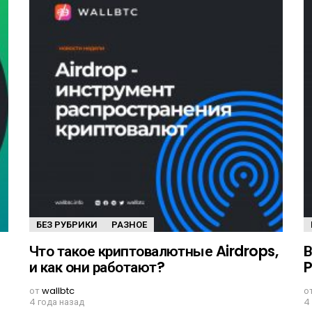
БЕЗ РУБРИКИ
РАЗНОЕ
Что такое криптовалютные Airdrops,
В
и как они работают?
P
от
wallbtc
о
4 года назад
4