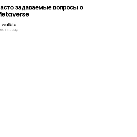
асто задаваемые вопросы о
etaverse
т
wallbtc
 лет назад