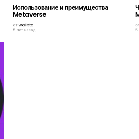
Использование и преимущества
Ч
Metaverse
M
от
wallbtc
о
5 лет назад
5