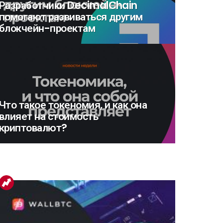
Разработчики DecimalChain
помогают развиваться другим
блокчейн-проектам
Что такое токеномия, и как она
влияет на стоимость
криптовалют?