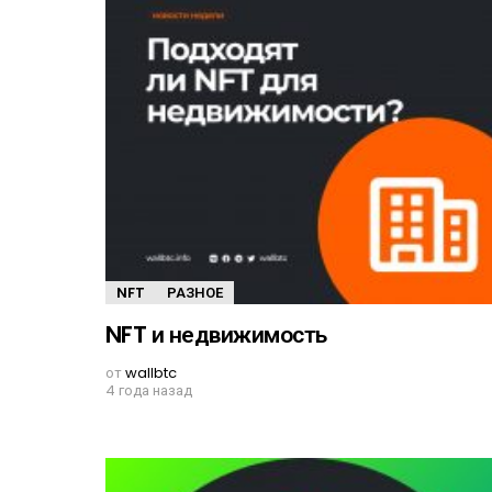
NFT
РАЗНОЕ
NFT и недвижимость
от
wallbtc
4 года назад