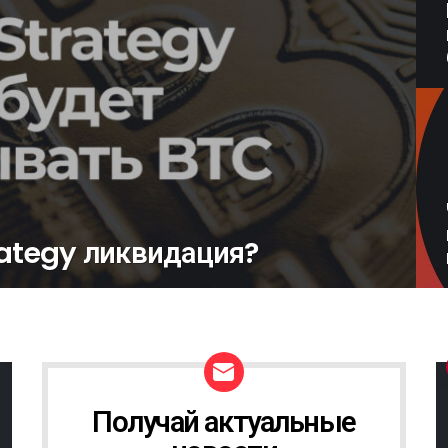
rategy ликвидация?
Получай актуальные
Н
О