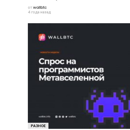
от
wallbtc
4 года назад
РАЗНОЕ