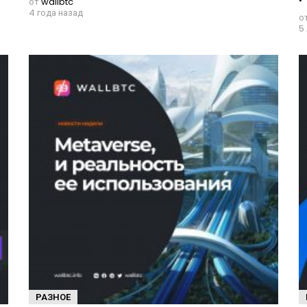
от
wallbtc
4 года назад
о
5
РАЗНОЕ