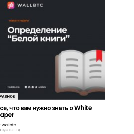
РАЗНОЕ
се, что вам нужно знать о White
aper
т
wallbtc
 года назад