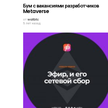
Бум с вакансиями разработчиков
Metaverse
от
wallbtc
5 лет назад