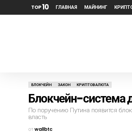
10
TOP
ГЛАВНАЯ
МАЙНИНГ
КРИПТ
БЛОКЧЕЙН
ЗАКОН
КРИПТОВАЛЮТА
Блокчейн-система д
По поручению Путина появится блок
власть
от
wallbtc