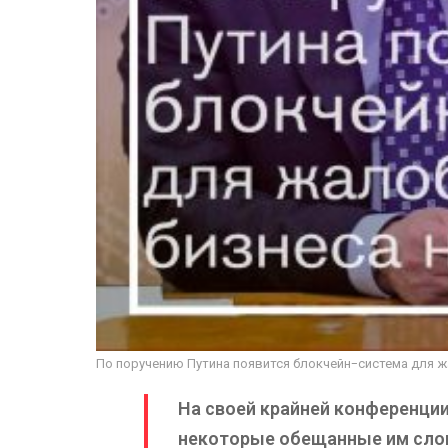
По поручению Путина появится блокчейн-система для ж
На своей крайней конференци
некоторые обещанные им слов