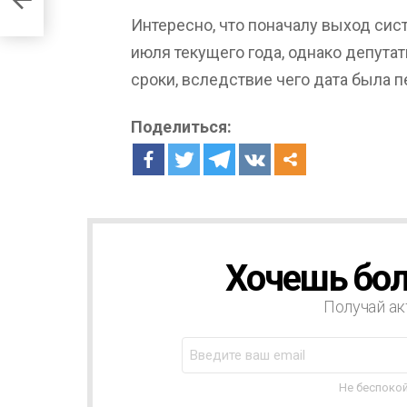
Интересно, что поначалу выход сис
июля текущего года, однако депутат
сроки, вследствие чего дата была п
Поделиться:
Хочешь бол
Н
О
В
Получай ак
О
С
Т
Н
Не беспокой
А