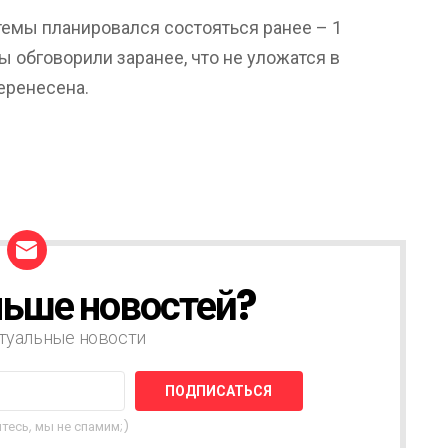
темы планировался состояться ранее – 1
ы обговорили заранее, что не уложатся в
еренесена.
ьше новостей?
туальные новости
тесь, мы не спамим;)