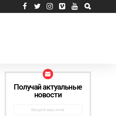
Получай актуальные
N
E
новости
W
S
L
E