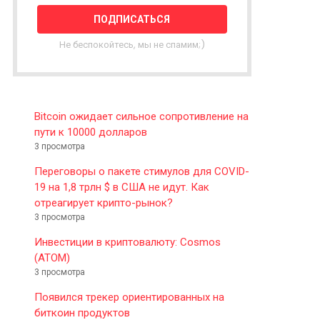
T
T
E
Не беспокойтесь, мы не спамим;)
R
Bitcoin ожидает сильное сопротивление на
пути к 10000 долларов
3 просмотра
Переговоры о пакете стимулов для COVID-
19 на 1,8 трлн $ в США не идут. Как
отреагирует крипто-рынок?
3 просмотра
Инвестиции в криптовалюту: Cosmos
(ATOM)
3 просмотра
Появился трекер ориентированных на
биткоин продуктов