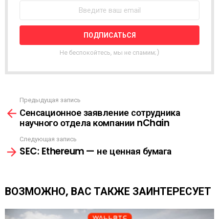
О
С
Т
Н
А
Я
Не беспокойтесь, мы не спамим;)
Р
А
С
С
Ы
Предыдущая запись
С
Л
Сенсационное заявление сотрудника
м
К
научного отдела компании nChain
о
А
т
Следующая запись
р
SEC: Ethereum — не ценная бумага
е
т
ь
е
ВОЗМОЖНО, ВАС ТАКЖЕ ЗАИНТЕРЕСУЕТ
щ
е