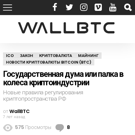
ICO
ЗАКОН
КРИПТОВАЛЮТА
МАЙНИНГ
НОВОСТИ КРИПТОВАЛЮТЫ BITCOIN (BTC)
Государственная дума или палка в
колеса криптоиндустрии
Новые правила регулирования
криптопространства РФ
от
WallBTC
7 лет назад
к
575
Просмотры
8
о