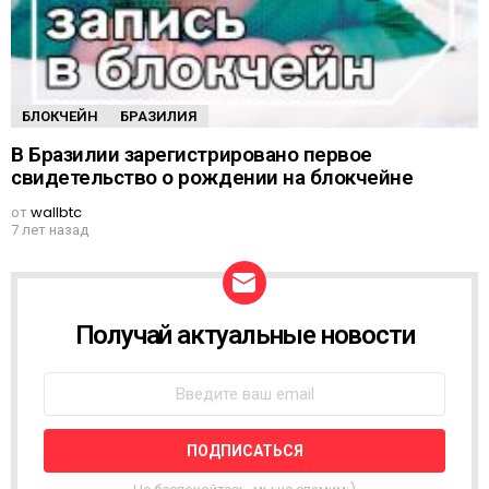
БЛОКЧЕЙН
БРАЗИЛИЯ
В Бразилии зарегистрировано первое
свидетельство о рождении на блокчейне
от
wallbtc
7 лет назад
Получай актуальные новости
Н
О
В
О
С
Т
Н
А