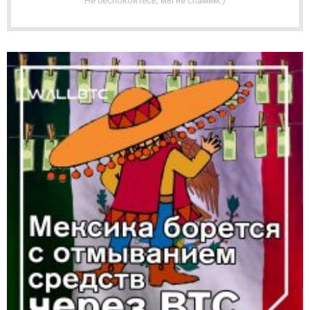
Не беспокойтесь, мы не спамим;)
Я
Р
А
С
С
Ы
Л
К
А