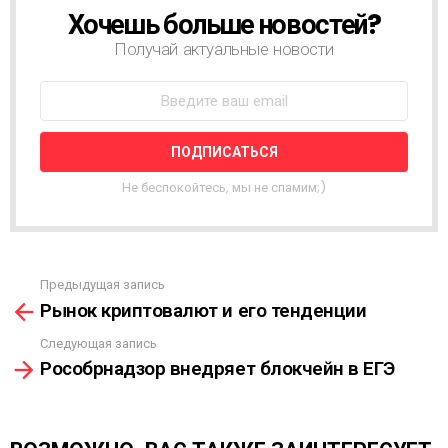
Хочешь больше новостей?
Н
О
Получай актуальные новости
В
О
С
Т
Н
А
Я
Не беспокойтесь, мы не спамим;)
Р
А
С
С
Ы
Предыдущая запись
С
Л
Рынок криптовалют и его тенденции
м
К
о
А
Следующая запись
т
Рособрнадзор внедряет блокчейн в ЕГЭ
р
е
т
ь