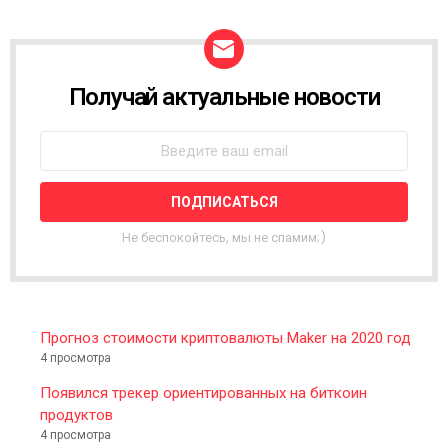
Получай актуальные новости
N
E
W
S
L
E
T
T
Не беспокойтесь, мы не спамим;)
E
R
Прогноз стоимости криптовалюты Maker на 2020 год
4 просмотра
Появился трекер ориентированных на биткоин
продуктов
4 просмотра