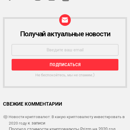
Получай актуальные новости
Р
А
С
С
Ы
Л
К
А
Не беспокойтесь, мы не спамим;)
СВЕЖИЕ КОММЕНТАРИИ
Новости криптовалют: В какую криптовалюту инвестировать в
2020 году
к записи
Прогноз стоимости криптовалюты Prizm на 2020 год