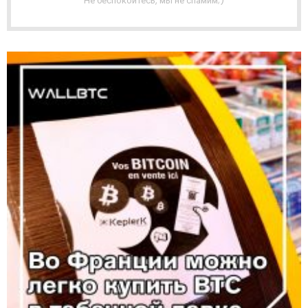
Не беспокойтесь, мы не спамим;)
Я
Р
А
С
С
Ы
Л
К
А