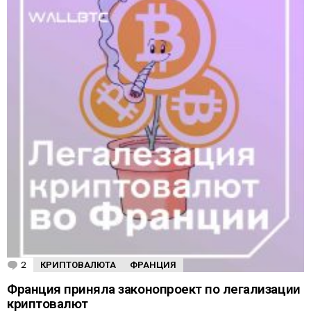
2
к
КРИПТОВАЛЮТА
ФРАНЦИЯ
о
м
Франция приняла законопроект по легализации
м
криптовалют
е