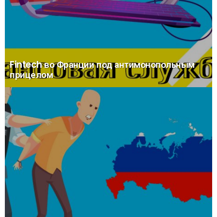
Fintech во Франции под антимонопольным
прицелом