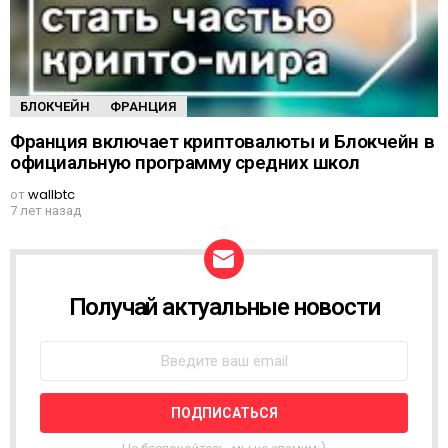
БЛОКЧЕЙН
ФРАНЦИЯ
Франция включает криптовалюты и Блокчейн в
официальную программу средних школ
от
wallbtc
7 лет назад
Получай актуальные новости
Н
О
В
О
С
Т
Н
А