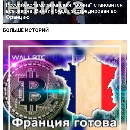
Российско-американская “война” становится
все жарче: Винник будет экстрадирован во
Францию
БОЛЬШЕ ИСТОРИЙ