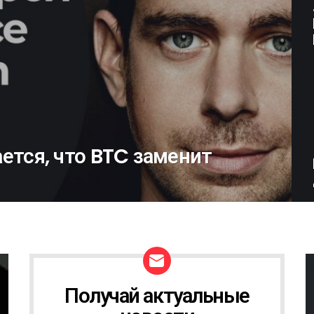
ется, что BTC заменит
Получай актуальные
Н
О