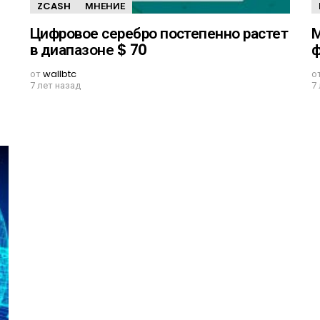
ZCASH
МНЕНИЕ
Цифровое серебро постепенно растет
М
в диапазоне $ 70
ф
от
wallbtc
о
7 лет назад
7