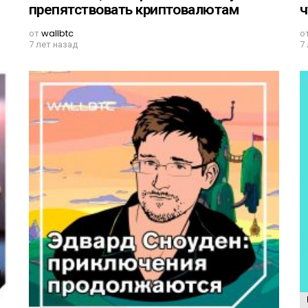
препятствовать криптовалютам
ч
от
wallbtc
о
7 лет назад
7