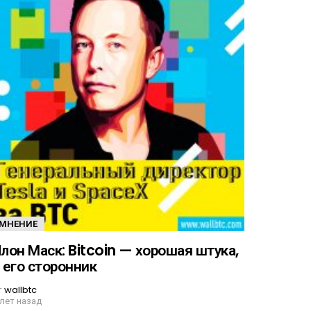
МНЕНИЕ
лон Маск: Bitcoin — хорошая штука,
 его сторонник
т
wallbtc
 лет назад