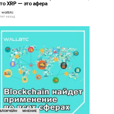
то XRP — это афера
т
wallbtc
 лет назад
БЛОКЧЕЙН
МНЕНИЕ