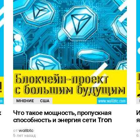
МНЕНИЕ
США
к
Что такое мощность, пропускная
И
способность и энергия сети Tron
я
от
wallbtc
о
5 лет назад
6