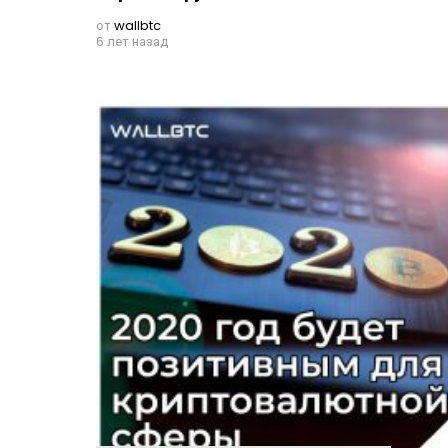
от
wallbtc
6 лет назад