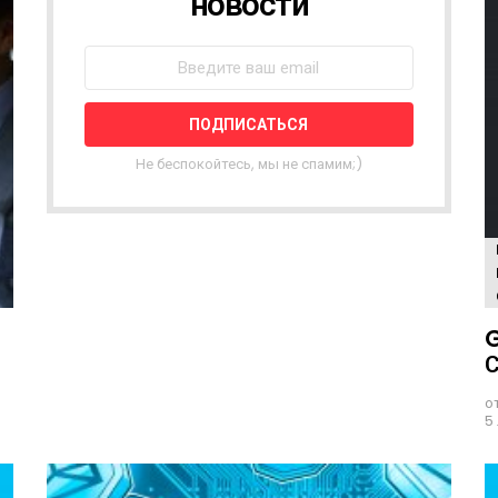
новости
В
О
С
Т
Н
А
Я
Не беспокойтесь, мы не спамим;)
Р
А
С
С
Ы
Л
К
G
А
С
о
5