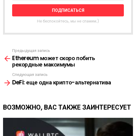
Т
Н
А
Я
Не беспокойтесь, мы не спамим;)
Р
А
С
С
Ы
Предыдущая запись
С
Л
Ethereum может скоро побить
м
К
рекордные максимумы
о
А
т
Следующая запись
р
DeFi: еще одна крипто-альтернатива
е
т
ь
е
ВОЗМОЖНО, ВАС ТАКЖЕ ЗАИНТЕРЕСУЕТ
щ
е