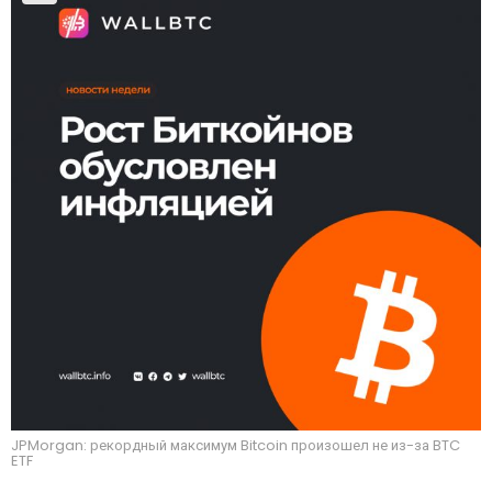
JPMorgan: рекордный максимум Bitcoin произошел не из-за BTC
ETF