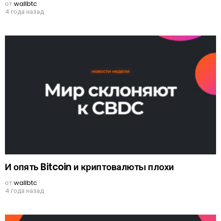
от
wallbtc
4 года назад
И опять Bitcoin и криптовалюты плохи
от
wallbtc
4 года назад