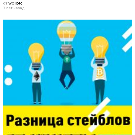
от
wallbtc
7 лет назад