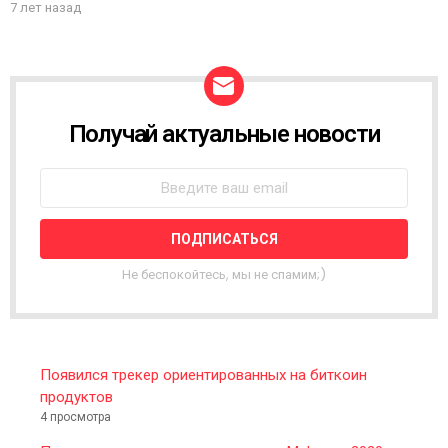
7 лет назад
Получай актуальные новости
N
E
W
S
L
E
T
T
Не беспокойтесь, мы не спамим;)
E
R
Появился трекер ориентированных на биткоин
продуктов
4 просмотра