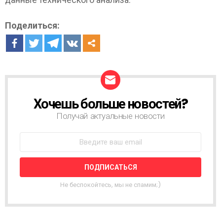
Поделиться:
Хочешь больше новостей?
Н
О
Получай актуальные новости
В
О
С
Т
Н
А
Я
Не беспокойтесь, мы не спамим;)
Р
А
С
С