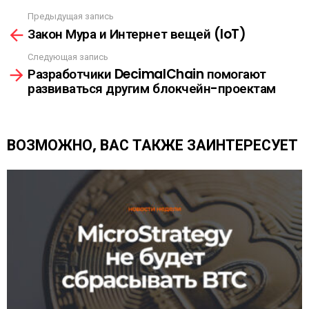
Ы
Предыдущая запись
С
Л
Закон Мура и Интернет вещей (IoT)
м
К
о
А
Следующая запись
т
Разработчики DecimalChain помогают
р
развиваться другим блокчейн-проектам
е
т
ь
е
ВОЗМОЖНО, ВАС ТАКЖЕ ЗАИНТЕРЕСУЕТ
щ
е