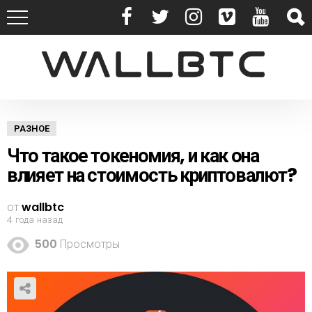
РАЗНОЕ
Что такое токеномия, и как она
влияет на стоимость криптовалют?
от
wallbtc
4 года назад
500
Просмотры