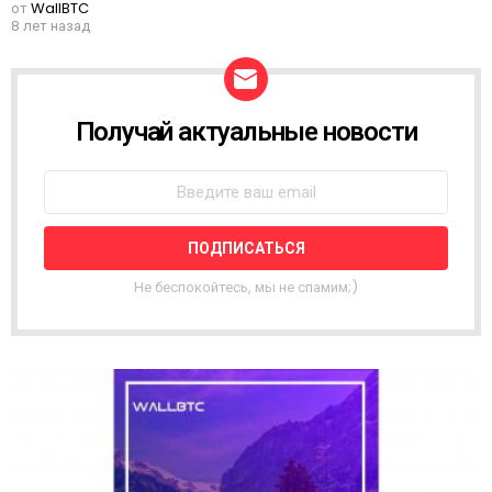
от
WallBTC
8 лет назад
Получай актуальные новости
Н
О
В
О
С
Т
Н
А
Не беспокойтесь, мы не спамим;)
Я
Р
А
С
С
Ы
Л
К
А